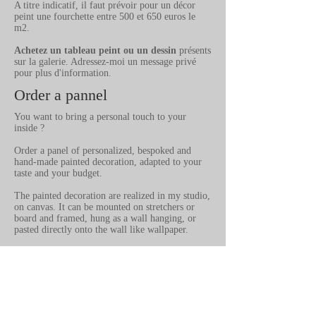
A titre indicatif, il faut prévoir pour un décor
peint une fourchette entre 500 et 650 euros le
m2.
Achetez un tableau peint ou un dessin
présents
sur la galerie. Adressez-moi un message privé
pour plus d'information.
Order a pannel
You want to bring a personal touch to your
inside ?
Order a panel of personalized, bespoked and
hand-made painted decoration, adapted to your
taste and your budget.
The painted decoration are realized in my studio,
on canvas. It can be mounted on stretchers or
board and framed, hung as a wall hanging, or
pasted directly onto the wall like wallpaper.
If you have any questions, ask me. I shall answer
with pleasure all your demands.
CONTACT