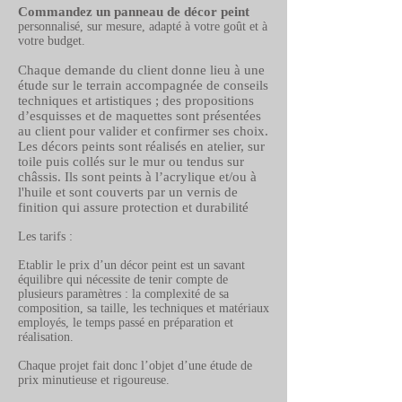
Commandez un panneau de décor peint
personnalisé, sur mesure, adapté à votre goût et à
votre budget.
Chaque demande du client donne lieu à une
étude sur le terrain accompagnée de conseils
techniques et artistiques ; des propositions
d’esquisses et de maquettes sont présentées
au client pour valider et confirmer ses choix.
Les décors peints sont réalisés en atelier, sur
toile puis collés sur le mur ou tendus sur
châssis. Ils sont peints à l’acrylique et/ou à
l'huile et sont couverts par un vernis de
finition qui assure protection et durabilité
Les tarifs :
Etablir le prix d’un décor peint est un savant
équilibre qui nécessite de tenir compte de
plusieurs paramètres : la complexité de sa
composition, sa taille, les techniques et matériaux
employés, le temps passé en préparation et
réalisation.
Chaque projet fait donc l’objet d’une étude de
prix minutieuse et rigoureuse.