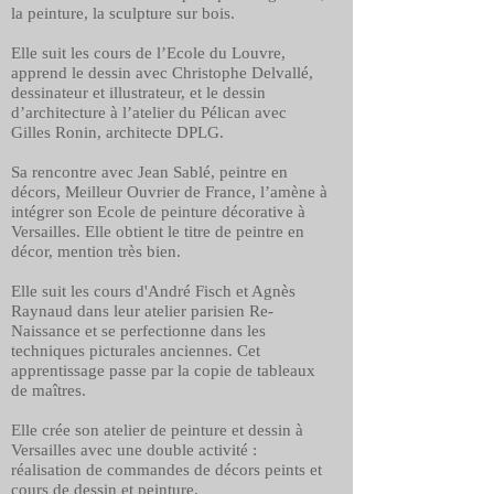
la peinture, la sculpture sur bois.
Elle suit les cours de l’Ecole du Louvre,
apprend le dessin avec Christophe Delvallé,
dessinateur et illustrateur, et le dessin
d’architecture à l’atelier du Pélican avec
Gilles Ronin, architecte DPLG.
Sa rencontre avec Jean Sablé, peintre en
décors, Meilleur Ouvrier de France, l’amène à
intégrer son Ecole de peinture décorative à
Versailles. Elle obtient le titre de peintre en
décor, mention très bien.
Elle suit les cours d'André Fisch et Agnès
Raynaud dans leur atelier parisien Re-
Naissance et se perfectionne dans les
techniques picturales anciennes. Cet
apprentissage passe par la copie de tableaux
de maîtres.
Elle crée son atelier de peinture et dessin à
Versailles avec une double activité :
réalisation de commandes de décors peints et
cours de dessin et peinture.