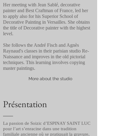
Her meeting with Jean Sablé, decorative
painter and Best Craftman of France, led her
to apply also for his Superior School of
Decorative Painting in Versailles. She obtains
the title of Decorative painter with the highest
level.
She follows the André Fisch and Agnès
Raynaud's classes in their parisian studio Re-
Naissance and improves in the old pictorial
techniques. This learning involves copying
master paintings.
More about the studio
Présentation
La passion de Soizic d’ESPINAY SAINT LUC
pour l’art s’enracine dans une tradition
familiale ancienne où se pratiquait la gravure,